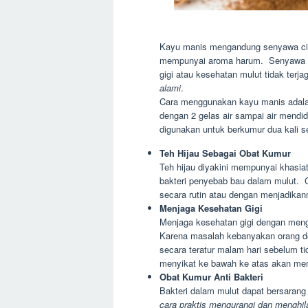
Kayu manis mengandung senyawa cinn
mempunyai aroma harum. Senyawa te
gigi atau kesehatan mulut tidak te
alami
.
Cara menggunakan kayu manis adala
dengan 2 gelas air sampai air mendidi
digunakan untuk berkumur dua kali s
Teh Hijau Sebagai Obat Kumur
Teh hijau diyakini mempunyai khasia
bakteri penyebab bau dalam mulut. 
secara rutin atau dengan menjadikan
Menjaga Kesehatan Gigi
Menjaga kesehatan gigi dengan meng
Karena masalah kebanyakan orang de
secara teratur malam hari sebelum t
menyikat ke bawah ke atas akan mem
Obat Kumur Anti Bakteri
Bakteri dalam mulut dapat bersarang 
cara praktis mengurangi dan menghila