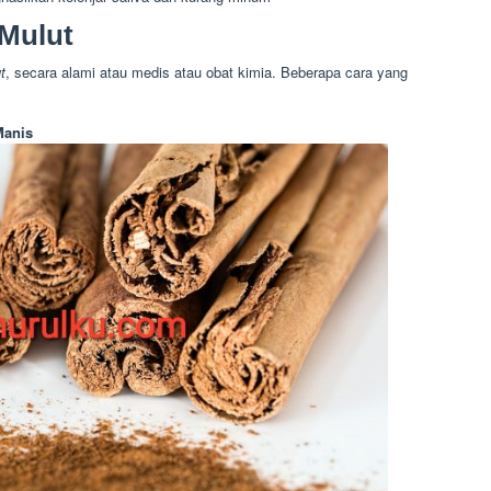
Mulut
t
, secara alami atau medis atau obat kimia. Beberapa cara yang
Manis