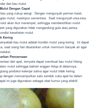
ndar dari bau mulut.
Mulut Dengan Cepat
au yang cukup wangi. Dengan mengunyah permen karet,
agian mulut, meskipun sementara. Saat mengunyah sisa-sisa
mulut akan ikut menempel, sehingga
membersihkan mulut
.
aret yang digunakan tidak mengandung gula atau perisa.
ondisi kesehatan mulut.
k Kering
 penyebab bau mulut adalah kondisi mulut yang kering. Ini dapat
ka, saat siang hari disarankan untuk meminum banyak air agar
roduksi.
carkan Pencernaan
entasi dari apel, ternyata dapat membuat bau mulut hilang.
lam mulut sehingga bakteri enggan hidup di dalamnya,
ang produksi kelenjar saliva agar mulut tidak kering.
up dengan mencampurkan satu sendok cuka apel ke dalam
pel ini juga digunakan sebagai obat kumur yang efektif.