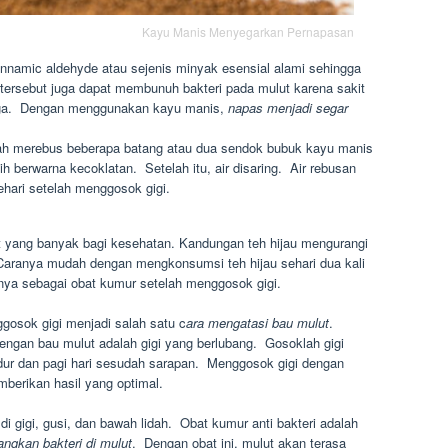
Kayu Manis Menyegarkan Pernapasan
amic aldehyde atau sejenis minyak esensial alami sehingga
rsebut juga dapat membunuh bakteri pada mulut karena sakit
rjaga. Dengan menggunakan kayu manis,
napas menjadi segar
h merebus beberapa batang atau dua sendok bubuk kayu manis
h berwarna kecoklatan. Setelah itu, air disaring. Air rebusan
ehari setelah menggosok gigi.
t yang banyak bagi kesehatan. Kandungan teh hijau mengurangi
Caranya mudah dengan mengkonsumsi teh hijau sehari dua kali
nya sebagai obat kumur setelah menggosok gigi.
gosok gigi menjadi salah satu c
ara mengatasi bau mulut
.
ngan bau mulut adalah gigi yang berlubang. Gosoklah gigi
idur dan pagi hari sesudah sarapan. Menggosok gigi dengan
berikan hasil yang optimal.
di gigi, gusi, dan bawah lidah. Obat kumur anti bakteri adalah
ngkan bakteri di mulut
. Dengan obat ini, mulut akan terasa