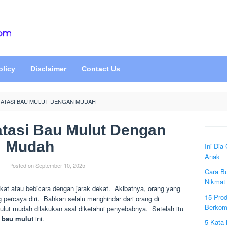
olicy
Disclaimer
Contact Us
GATASI BAU MULUT DENGAN MUDAH
tasi Bau Mulut Dengan
Mudah
Ini Dia
Anak
Posted on
September 10, 2025
Cara B
Nikmat 
kat atau bebicara dengan jarak dekat. Akibatnya, orang yang
15 Prod
percaya diri. Bahkan selalu menghindar dari orang di
Berkom
ulut mudah dilakukan asal diketahui penyebabnya. Setelah itu
 bau mulut
ini.
5 Kata 