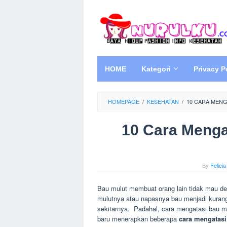
Skip
to
content
HOME
Kategori
Privacy P
HOMEPAGE
/
KESEHATAN
/
10 CARA MEN
10 Cara Menga
By
Felicia
Bau mulut membuat orang lain tidak mau de
mulutnya atau napasnya bau menjadi kurang 
sekitarnya. Padahal, cara mengatasi bau m
baru menerapkan beberapa
cara mengatasi