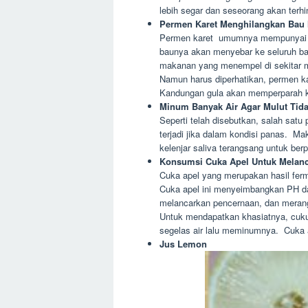
lebih segar dan seseorang akan terhi
Permen Karet Menghilangkan Bau 
Permen karet umumnya mempunyai b
baunya akan menyebar ke seluruh b
makanan yang menempel di sekitar 
Namun harus diperhatikan, permen k
Kandungan gula akan memperparah k
Minum Banyak Air Agar Mulut Tida
Seperti telah disebutkan, salah satu
terjadi jika dalam kondisi panas. Ma
kelenjar saliva terangsang untuk berp
Konsumsi Cuka Apel Untuk Melan
Cuka apel yang merupakan hasil ferm
Cuka apel ini menyeimbangkan PH da
melancarkan pencernaan, dan merangs
Untuk mendapatkan khasiatnya, cuk
segelas air lalu meminumnya. Cuka a
Jus Lemon