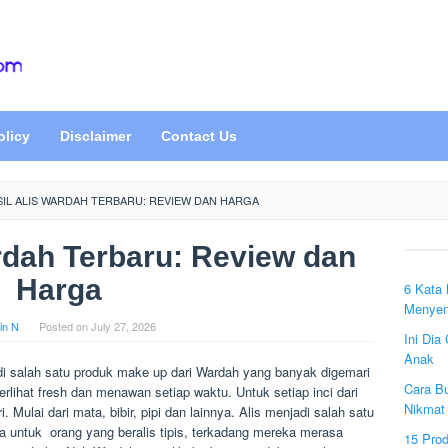
olicy
Disclaimer
Contact Us
SIL ALIS WARDAH TERBARU: REVIEW DAN HARGA
rdah Terbaru: Review dan
Harga
6 Kata 
Menyen
in N
Posted on
July 27, 2026
Ini Dia
Anak
i salah satu produk make up dari Wardah yang banyak digemari
Cara B
erlihat fresh dan menawan setiap waktu. Untuk setiap inci dari
Nikmat 
 Mulai dari mata, bibir, pipi dan lainnya. Alis menjadi salah satu
ma untuk orang yang beralis tipis, terkadang mereka merasa
15 Prod