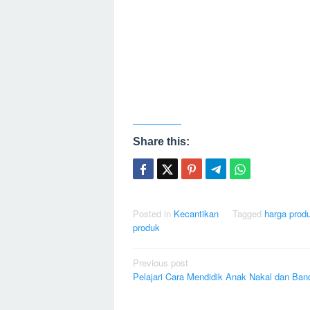
Share this:
Posted in
Kecantikan
Tagged
harga prod
produk
Post
Previous post
Pelajari Cara Mendidik Anak Nakal dan Ban
navigation