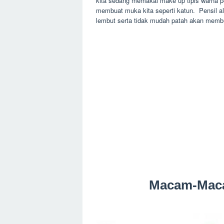
kita sedang memakai make up tipis warna pen
membuat muka kita seperti katun. Pensil a
lembut serta tidak mudah patah akan mem
Macam-Maca