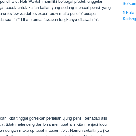
ensil alis. Nah Wardah memiliki berbagai produk unggulan
Berkom
ngat cocok untuk kalian kalian yang sedang mencari pensil yang
5 Kata 
na review wardah eyexpert brow matic pencil? berapa
Sedang
ada saat ini? Lihat semua jawaban lengkanya dibawah ini.
ah, kita tinggal goreskan perlahan ujung pensil terhadap alis
uat tidak melenceng dan bisa membuat alis kita menjadi lucu.
kan dengan make up tebal maupun tipis. Namun sebaiknya jika