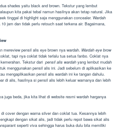
dua shades yaitu black and brown. Tekstur yang lembut
laupun kita pakai tebal namun hasilnya akan tetap natural. Jika
 fleek tinggal di highlight saja menggunakan concealer. Wardah
 10 jam dan tidak perlu retouch saat terkena air. Bagaimana,
view
an mereview pensil alis eye brown nya wardah.
Wardah eye brow
oklat, tapi nya coklat tidak terlalu tua setua fanbo. Coklat nya
u kemerahan. Tekstur dari
pensil alis wardah
yang lembut mudah
tuk menggunakan pensil alis ini. Jadi sebelum di aplikasikan ke
atau mengaplikasikan pensil alis wardah ini ke tangan dahulu.
r di alis, hasilnya si pensil alis lebih keluar warnanya dan lebih
a juga beda, jika kita lihat di website resmi wardah harganya
 di cover dengan warna silver dan coklat tua. Kesannya lebih
ngkapi dengan sikat alis, jadi tidak perlu repot bawa sikat alis
ransparant seperti viva sehingga harus buka dulu bila memiliki