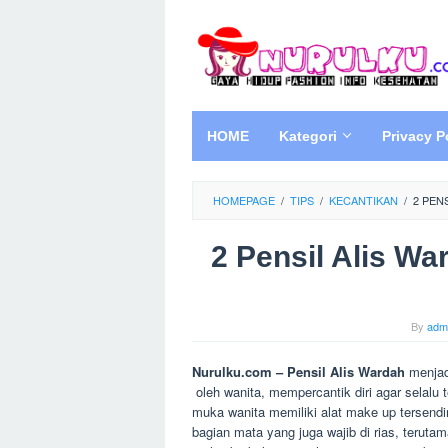
Skip
to
content
HOME
Kategori
Privacy P
HOMEPAGE
/
TIPS
/
KECANTIKAN
/
2 PEN
2 Pensil Alis Wa
By
adm
Nurulku.com – Pensil Alis Wardah
menjad
oleh wanita, mempercantik diri agar selalu t
muka wanita memiliki alat make up tersendiri.
bagian mata yang juga wajib di rias, teruta