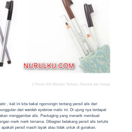
2 Pensil Alis Wardah Terbaru: Review dan Harga
atic
, kali ini kita bakal ngomongin tentang pensil alis dari
unggulan dari wardah eyebrow matic ini. Di ujung nya terdapat
t akan menggambar alis. Packaging yang menarik membuat
dengan merk merk ternama. Dibagian belakang pensil alis tertulis
apakah pensil masih layak atau tidak untuk di gunakan.