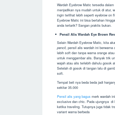
Wardah Eyebrow Matic tersedia dalam 
menjadikan nya mudah untuk di atur, wa
ingin terlihat lebih seperti eyebrow on
Eyebrow Matic ini bisa bertahan hingga
anda tertarik? Sangan praktis bukan.
Pensil Alis Wardah Eye Brown Re
Selain Wardah Eyebrow Matic, kita ak
pencil,
pensil alis wardah ini berwarna c
lebih soft dan tanpa warna orange ata
untuk menggambar alis. Banyak trik un
wajah atau alis terlebih dahulu gosok 
Setelah di gosok di tangan lalu di gamba
soft.
Tempat beli nya beda beda jadi hargany
sekitar 35.000
Pensil alis yang bagus
merk wardah ini
exclusive dan chic. Pada ujungnya di le
ketika traveling. Tutupnya juga tidak t
variant warna berbeda