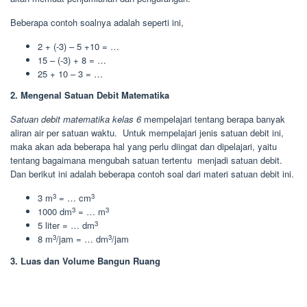
Beberapa contoh soalnya adalah seperti ini,
2 + (-3) – 5 +10 = …
15 – (-3) + 8 = …
25 + 10 – 3 = …
2. Mengenal Satuan Debit Matematika
Satuan debit matematika kelas 6
mempelajari tentang berapa banyak
aliran air per satuan waktu. Untuk mempelajari jenis satuan debit ini,
maka akan ada beberapa hal yang perlu diingat dan dipelajari, yaitu
tentang bagaimana mengubah satuan tertentu menjadi satuan debit.
Dan berikut ini adalah beberapa contoh soal dari materi satuan debit ini.
3
3
3 m
= … cm
3
3
1000 dm
= … m
3
5 liter = … dm
3
3
8 m
/jam = … dm
/jam
3. Luas dan Volume Bangun Ruang