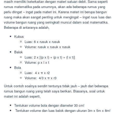
masih memiliki keterkaitan dengan materi satuan debit. Sama seperti
rumus matematika pada umumnya, akan ada beberapa rumus yang
perlu diingat – ingat pada materi ini. Karena materi ini berupa bangun
ruang maka akan sangat penting untuk mengingat – ingat ruus luas dan
volume bangun ruang yang seringkali muncul dalam soal matematika.
Beberapa di antaranya adalah,
Kubus
Luas: 6 x rusuk x rusuk
Volume: rusuk x rusuk x rusuk
Balok
Luas: 2 x [(p x l) + (p x t) + (l x t)]
Volume: p x l x t
Bola
Luas: 4 x π x r2
Volume: 4/3 x π x r3
Untuk contoh soalnya sendiri tentunya tidak jauh – jauh dari beberapa
rumus bangun ruang yang telah saya berikan. Biasanya, soal untuk
materi ini adalah seperti,
Tentukan volume bola dengan diameter 30 cm!
Tentukan volume dan luas balok dengan ukuran 3m x 5m x 8m!