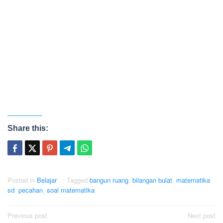
Share this:
Posted in
Belajar
Tagged
bangun ruang
,
bilangan bulat
,
matematika
sd
,
pecahan
,
soal matematika
Post
Previous post
Next post