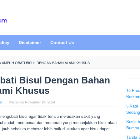
olicy
Disclaimer
Contact Us
A AMPUH OBATI BISUL DENGAN BAHAN ALAMI KHUSUS
bati Bisul Dengan Bahan
ami Khusus
15 Prod
Berkom
ar
Posted on
November 24, 2024
5 Kata 
Sedang
 mengobati bisul agar tidak terlalu merasakan sakit yang
Sosis 
 bisul sudah membesar dan memerah yang menunjukkan bisul akan
Bumbu 
jauh sebelum mebesar lebih baik dilakukan agar bisul dapat
Tanda 