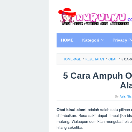
Skip
to
content
HOME
Kategori
Privacy P
HOMEPAGE
/
KESEHATAN
/
OBAT
/
5 CAR
5 Cara Ampuh O
Al
By
Azis Niz
Obat bisul alami
adalah salah satu pilihan
ditimbulkan. Rasa sakit dapat timbul jika
matang. Walaupun demikian mengobati bisul 
hilang seketika.