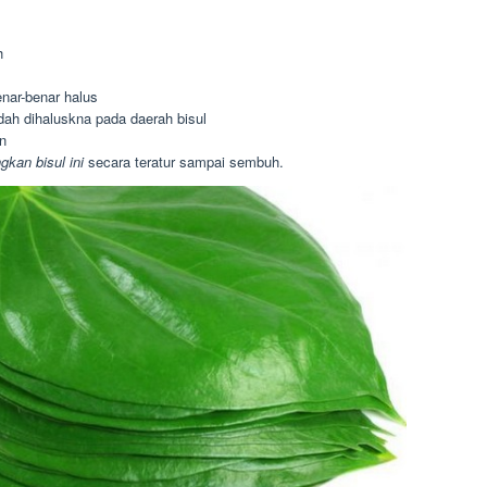
h
nar-benar halus
dah dihaluskna pada daerah bisul
n
gkan bisul ini
secara teratur sampai sembuh.