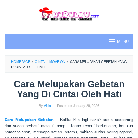
Skip
to
content
MENU
HOMEPAGE
/
CINTA
/
MOVE ON
/
CARA MELUPAKAN GEBETAN YANG
DI CINTAI OLEH HATI
Cara Melupakan Gebetan
Yang Di Cintai Oleh Hati
By
Viola
Posted on
January 29, 2026
Cara Melupakan Gebetan
– Ketika kita lagi naksir sama seseorang
dan sudah berhasil melalui tahap – tahap seperti berkenalan, bertukar
nomor telepon, menyapa setiap ketemu, bahkan sudah sering ngobrol,
eh ternyata si dia nggak respect sama perhatian yang kita berikan.