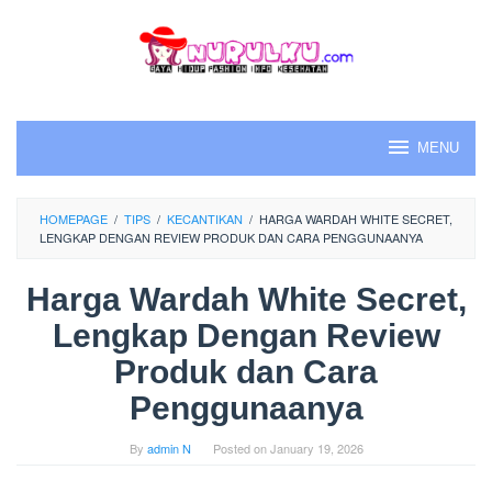
Skip
to
content
MENU
HOMEPAGE
/
TIPS
/
KECANTIKAN
/
HARGA WARDAH WHITE SECRET,
LENGKAP DENGAN REVIEW PRODUK DAN CARA PENGGUNAANYA
Harga Wardah White Secret,
Lengkap Dengan Review
Produk dan Cara
Penggunaanya
By
admin N
Posted on
January 19, 2026