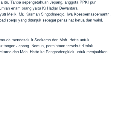
sa itu. Tanpa sepengetahuan Jepang, anggota PPKI pun
jumlah enam orang yaitu Ki Hadjar Dewantara,
uti Melik, Mr. Kasman Singodimedjo, Iwa Koesoemasoemantri,
disoerjo yang ditunjuk sebagai penasihat ketua dan wakil.
emuda mendesak Ir Soekarno dan Moh. Hatta untuk
 tangan Jepang. Namun, permintaan tersebut ditolak.
ekarno dan Moh. Hatta ke Rengasdengklok untuk menjauhkan