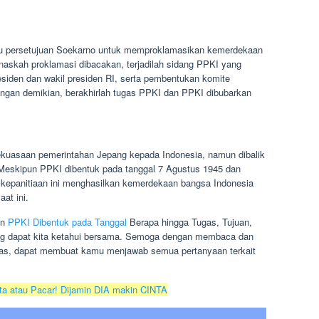
itu persetujuan Soekarno untuk memproklamasikan kemerdekaan
naskah proklamasi dibacakan, terjadilah sidang PPKI yang
siden dan wakil presiden RI, serta pembentukan komite
ngan demikian, berakhirlah tugas PPKI dan PPKI dibubarkan
kuasaan pemerintahan Jepang kepada Indonesia, namun dibalik
Meskipun PPKI dibentuk pada tanggal 7 Agustus 1945 dan
i kepanitiaan ini menghasilkan kemerdekaan bangsa Indonesia
at ini.
an
PPKI Dibentuk pada Tanggal
Berapa hingga Tugas, Tujuan,
g dapat kita ketahui bersama. Semoga dengan membaca dan
tas, dapat membuat kamu menjawab semua pertanyaan terkait
ta atau Pacar! Dijamin DIA makin CINTA