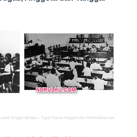
k pada Tanggal Berapa – Tugas Tujuan Anggota dan Pembubarannya