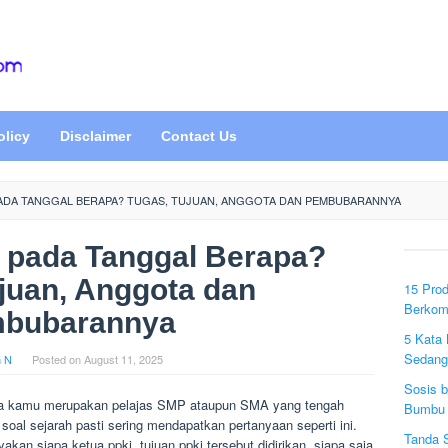
olicy
Disclaimer
Contact Us
PADA TANGGAL BERAPA? TUGAS, TUJUAN, ANGGOTA DAN PEMBUBARANNYA
 pada Tanggal Berapa?
juan, Anggota dan
15 Prod
Berkom
bubarannya
5 Kata 
Sedang
n N
Posted on
August 11, 2025
Sosis 
a kamu merupakan pelajas SMP ataupun SMA yang tengah
Bumbu 
oal sejarah pasti sering mendapatkan pertanyaan seperti ini.
Tanda 
akan siapa ketua ppki, tujuan ppki tersebut didirikan, siapa saja