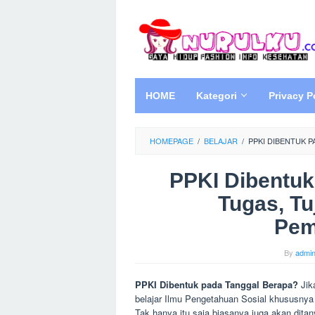
Skip
to
content
HOME
Kategori
Privacy P
HOMEPAGE
/
BELAJAR
/
PPKI DIBENTUK 
PPKI Dibentuk
Tugas, Tu
Pem
By
admi
PPKI Dibentuk pada Tanggal Berapa?
Jik
belajar Ilmu Pengetahuan Sosial khususnya s
Tak hanya itu saja biasanya juga akan ditany