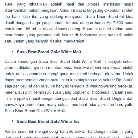
susu yang dihasilkan adalah hasil dari proses sterilisasi tanpa
ditambahkan bahan pengawet. Susu ini dapat langsung dikonsumsi oleh
ibu hamil dan ibu yang sedang menyusui. Susu Bear Brand ini bisa
dibeli dengan harga yang murah, karena dengan harga Rp 7.600 susu
berukuran 189 ml ini dapat dibawa pulang. Susu ini adalah varian susu
bear brand yang pertama kali keluar di Indonesia dan menjadi salah
satu varian yang banyak disukai masyarakat.
Susu Bear Brand Gold White Malt
Dalam kandungan Susu Bear Brand Gold White Malt ini banyak sekali
vitamin didalamnya dan manfaat
susu bear brand gold white malt
adalah
untuk untuk penambah energi guna menjalani berbagai aktivitas. Untuk
dapat memperoleh varian susu ini cukup siapkan uang sekitar Rp. 8.000
saja per 140 ml dan susu ini banyak tersedia di warung-warung terdekat,
karena susu ini termasuk susu yang populer di Indonesia. Varian susu
ini merupakan hasil pengembangan dari Susu Bear Brand Original dan
banyaknya permintaan masyarakat, membuat adanya varian baru yaitu
Susu Bear Brand Gold White Malt.
Susu Bear Brand Gold White Tea
Varian susu ini mengandung banyak sekali kandungan vitamin yang
berfungsi untuk mempercepat proses regenerasi pada kulit dan vitamin