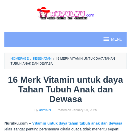
Skip
to
content
MENU
HOMEPAGE
/
KESEHATAN
/
16 MERK VITAMIN UNTUK DAYA TAHAN
TUBUH ANAK DAN DEWASA
16 Merk Vitamin untuk daya
Tahan Tubuh Anak dan
Dewasa
By
admin N
Posted on
January 25, 2025
Nurulku.com
–
Vitamin untuk daya tahan tubuh anak dan dewasa
jelas sangat penting peranannya dikala cuaca tidak menentu seperti