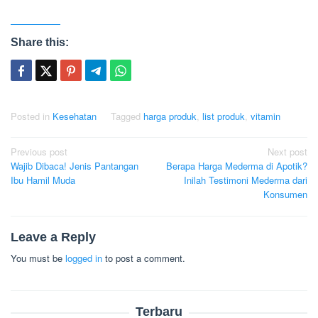
Share this:
Posted in
Kesehatan
Tagged
harga produk
,
list produk
,
vitamin
Post
Previous post
Next post
Wajib Dibaca! Jenis Pantangan
Berapa Harga Mederma di Apotik?
navigation
Ibu Hamil Muda
Inilah Testimoni Mederma dari
Konsumen
Leave a Reply
You must be
logged in
to post a comment.
Terbaru