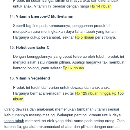
Produk ini sudah sangat familir di masyarakat dan dikenal baik
untuk anak. Vitamin ini beredar dengan harga
Rp 14 ribuan
.
Vitamin Enervon-C Multivitamin
Seperti tag line pada kemasannya, penggunaan produk ini
merupakan cara meningkatkan daya tahan tubuh yang lemah.
Harganya cukup bersahabat, sekitar
Rp 5 ribuan
per stripnya.
Holisticare Ester C
Dengan keunggulannya yang cepat terserap oleh tubuh, produk ini
menjadi salah satu vitamin pilihan. Apalagi harganya tak membuat
kantong bolong, yaitu sekitar
Rp 37 ribuan
.
Vitamin Vegeblend
Produk ini terdiri dari varian untuk dewasa dan anak-anak.
Harganya bermacam-macam sekitar
Rp 125 ribuan hingga Rp 155
ribuan.
Orang dewasa dan anak-anak memerlukan tambahan vitamin sesuai
kebutuhannya masing-masing. Walaupun penting,
vitamin untuk daya
tahan tubuh
memberikan efek yang tidak sama pada setiap orang. Oleh
karena itu, gunakan rekomendasi di atas dan pilihlah dengan cermat.