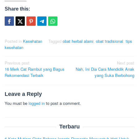
Share this:
Posted in
Kesehatan
Tagged
obat herbal alami
,
obat tradisional
,
tips
kesehatan
Post
Previous post
Next post
16 Merk Cat Rambut yang Bagus
Nah, Ini Dia Cara Mendidik Anak
navigation
Rekomendasi Terbaik
yang Suka Berbohong
Leave a Reply
You must be
logged in
to post a comment.
Terbaru
6 Kata Mutiara Cinta Bahasa Inggris Romantis Menyentuh Hati Untuk