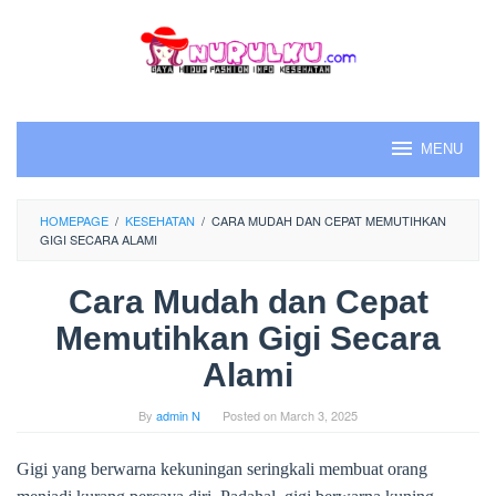
Skip
to
content
MENU
HOMEPAGE
/
KESEHATAN
/
CARA MUDAH DAN CEPAT MEMUTIHKAN
GIGI SECARA ALAMI
Cara Mudah dan Cepat
Memutihkan Gigi Secara
Alami
By
admin N
Posted on
March 3, 2025
Gigi yang berwarna kekuningan seringkali membuat orang