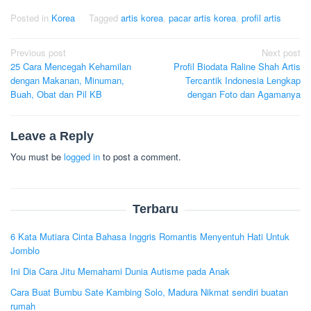
Posted in
Korea
Tagged
artis korea
,
pacar artis korea
,
profil artis
Post
Previous post
Next post
25 Cara Mencegah Kehamilan
Profil Biodata Raline Shah Artis
navigation
dengan Makanan, Minuman,
Tercantik Indonesia Lengkap
Buah, Obat dan Pil KB
dengan Foto dan Agamanya
Leave a Reply
You must be
logged in
to post a comment.
Terbaru
6 Kata Mutiara Cinta Bahasa Inggris Romantis Menyentuh Hati Untuk
Jomblo
Ini Dia Cara Jitu Memahami Dunia Autisme pada Anak
Cara Buat Bumbu Sate Kambing Solo, Madura Nikmat sendiri buatan
rumah