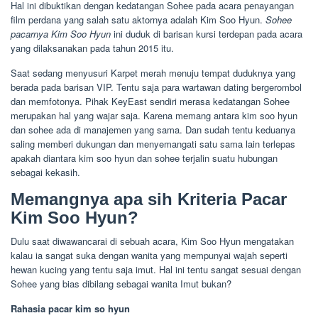
Hal ini dibuktikan dengan kedatangan Sohee pada acara penayangan
film perdana yang salah satu aktornya adalah Kim Soo Hyun.
Sohee
pacarnya Kim Soo Hyun
ini duduk di barisan kursi terdepan pada acara
yang dilaksanakan pada tahun 2015 itu.
Saat sedang menyusuri Karpet merah menuju tempat duduknya yang
berada pada barisan VIP. Tentu saja para wartawan dating bergerombol
dan memfotonya. Pihak KeyEast sendiri merasa kedatangan Sohee
merupakan hal yang wajar saja. Karena memang antara kim soo hyun
dan sohee ada di manajemen yang sama. Dan sudah tentu keduanya
saling memberi dukungan dan menyemangati satu sama lain terlepas
apakah diantara kim soo hyun dan sohee terjalin suatu hubungan
sebagai kekasih.
Memangnya apa sih Kriteria Pacar
Kim Soo Hyun?
Dulu saat diwawancarai di sebuah acara, Kim Soo Hyun mengatakan
kalau ia sangat suka dengan wanita yang mempunyai wajah seperti
hewan kucing yang tentu saja imut. Hal ini tentu sangat sesuai dengan
Sohee yang bias dibilang sebagai wanita Imut bukan?
Rahasia pacar kim so hyun